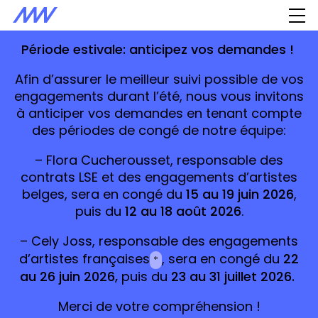
Période estivale: anticipez vos demandes !
Afin d’assurer le meilleur suivi possible de vos
engagements durant l’été, nous vous invitons
à anticiper vos demandes en tenant compte
des périodes de congé de notre équipe:
– Flora Cucherousset, responsable des
contrats LSE et des engagements d’artistes
belges, sera en congé du
15 au 19 juin 2026
,
puis du
12 au 18 août 2026
.
Présentation
Quoi ?
– Cely Joss, responsable des engagements
d’artistes françaises
, sera en congé du
22
Meriweza simplifie les processus d’embauche
*
au 26 juin 2026,
puis du
23 au 31 juillet 2026.
dans les milieux de la culture en Suisse.
Merci de votre compréhension !
Pour qui ?