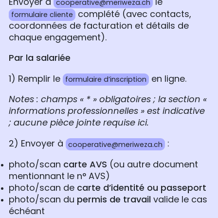
Envoyer à
le
cooperative@meriweza.ch
complété (avec contacts,
formulaire cliente
coordonnées de facturation et détails de
chaque engagement).
Par la salariée
1) Remplir le
en ligne.
formulaire d’inscription
Notes : champs « * » obligatoires ; la section «
informations professionnelles » est indicative
; aucune pièce jointe requise ici.
2) Envoyer à
:
cooperative@meriweza.ch
photo/scan
carte AVS
(ou autre document
mentionnant le n° AVS)
photo/scan de
carte d’identité ou passeport
photo/scan du
permis de travail
valide le cas
échéant