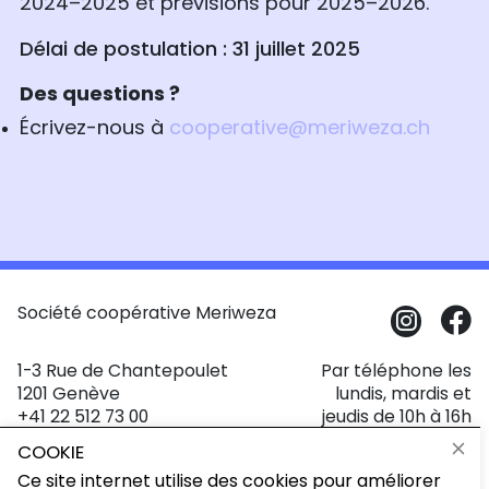
2024–2025 et prévisions pour 2025–2026.
Délai de postulation :
31 juillet 2025
Des questions ?
Écrivez-nous à
cooperative@meriweza.ch
Société coopérative Meriweza
1-3 Rue de Chantepoulet
Par téléphone les
1201 Genève
lundis, mardis et
+41 22 512 73 00
jeudis de 10h à 16h
contact@meriweza.ch
COOKIE
Politique de confidentialité
Ce site internet utilise des cookies pour améliorer